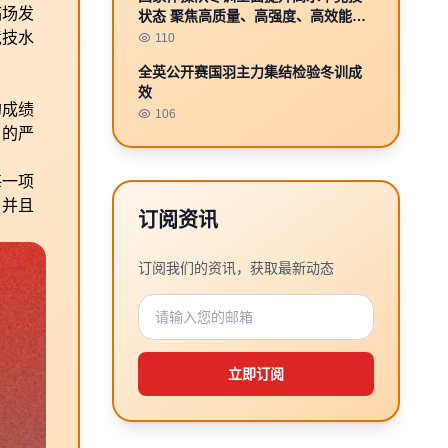
临场发
状态 聚焦高质量、高强度、高效能的
训练目标
竞技水
110
全英公开赛国羽主力集结检验冬训成
效
的成绩
106
日的严
每一项
，并且
订阅资讯
订阅我们的资讯，获取最新动态
立即订阅