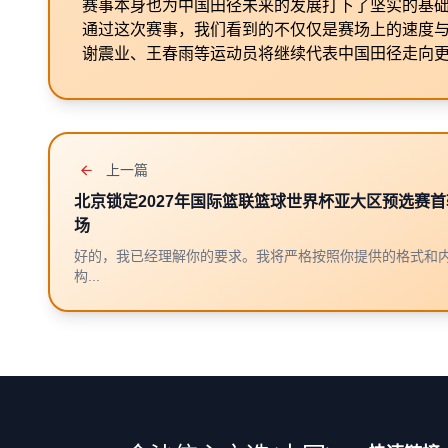
赛事本身也为中国田径未来的发展打下了坚实的基
通过这次赛事，我们看到的不仅仅是赛场上的速度
谢震业、王春雨等运动员将继续代表中国田径走向
上一篇
北京锁定2027年国际篮联篮球世界杯亚大区预选赛
场
好的，我已经理解你的要求。我将严格按照你提供的格式和
构...