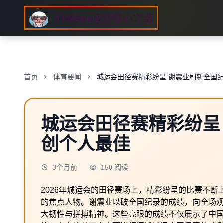
首页
体育要闻
城运会田径赛精彩纷呈 谢震业刷新全国
城运会田径赛精彩纷呈
创个人最佳
3个月前
150 阅读
2026年城运会的田径赛场上，精彩纷呈的比赛不断
的焦点人物。谢震业以破全国纪录的成绩，向全场
大韧性与拼搏精神。这些亮眼的成绩不仅展示了中