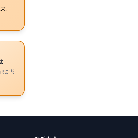
未来，
。
忧
库明加的