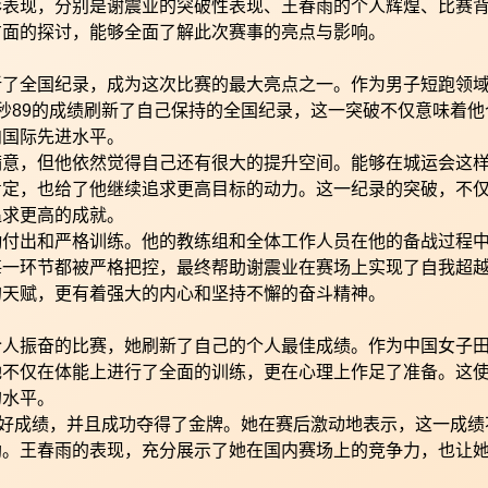
彩表现，分别是谢震业的突破性表现、王春雨的个人辉煌、比赛
方面的探讨，能够全面了解此次赛事的亮点与影响。
新了全国纪录，成为这次比赛的最大亮点之一。作为男子短跑领
秒89的成绩刷新了自己保持的全国纪录，这一突破不仅意味着他
向国际先进水平。
满意，但他依然觉得自己还有很大的提升空间。能够在城运会这
肯定，也给了他继续追求更高目标的动力。这一纪录的突破，不
追求更高的成就。
勤付出和严格训练。他的教练组和全体工作人员在他的备战过程
每一环节都被严格把控，最终帮助谢震业在赛场上实现了自我超
的天赋，更有着强大的内心和坚持不懈的奋斗精神。
令人振奋的比赛，她刷新了自己的个人最佳成绩。作为中国女子
她不仅在体能上进行了全面的训练，更在心理上作足了准备。这
的水平。
最好成绩，并且成功夺得了金牌。她在赛后激动地表示，这一成绩
助。王春雨的表现，充分展示了她在国内赛场上的竞争力，也让