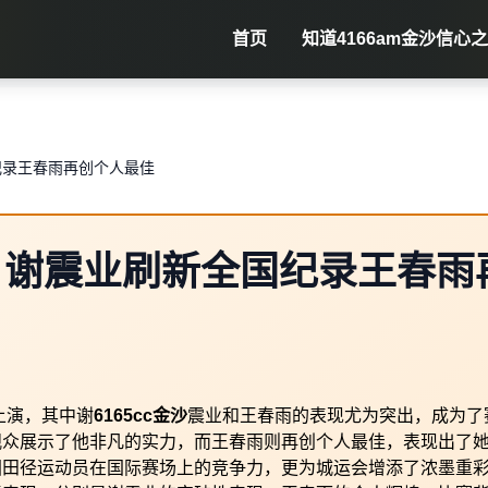
首页
知道
4166am金沙信心
纪录王春雨再创个人最佳
 谢震业刷新全国纪录王春雨
上演，其中谢
6165cc金沙
震业和王春雨的表现尤为突出，成为了
观众展示了他非凡的实力，而王春雨则再创个人最佳，表现出了
国田径运动员在国际赛场上的竞争力，更为城运会增添了浓墨重